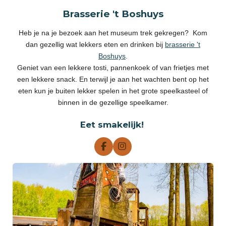
Brasserie 't Boshuys
Heb je na je bezoek aan het museum trek gekregen? Kom
dan gezellig wat lekkers eten en drinken bij
brasserie 't
Boshuys
.
Geniet van een lekkere tosti, pannenkoek of van frietjes met
een lekkere snack. En terwijl je aan het wachten bent op het
eten kun je buiten lekker spelen in het grote speelkasteel of
binnen in de gezellige speelkamer.
Eet smakelijk!
F
I
a
n
c
s
e
t
b
a
o
g
o
r
k
a
m