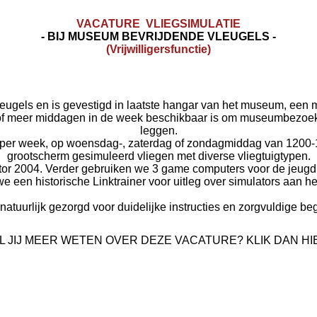
VACATURE VLIEGSIMULATIE
- BIJ MUSEUM BEVRIJDENDE VLEUGELS -
(Vrijwilligersfunctie)
eugels en is gevestigd in laatste hangar van het museum, een 
n of meer middagen in de week beschikbaar is om museumbezoeke
leggen.
eel per week, op woensdag-, zaterdag of zondagmiddag van 120
grootscherm gesimuleerd vliegen met diverse vliegtuigtypen.
tor 2004. Verder gebruiken we 3 game computers voor de jeugd
 een historische Linktrainer voor uitleg over simulators aan he
natuurlijk gezorgd voor duidelijke instructies en zorgvuldige be
L JIJ MEER WETEN OVER DEZE VACATURE? KLIK DAN HI