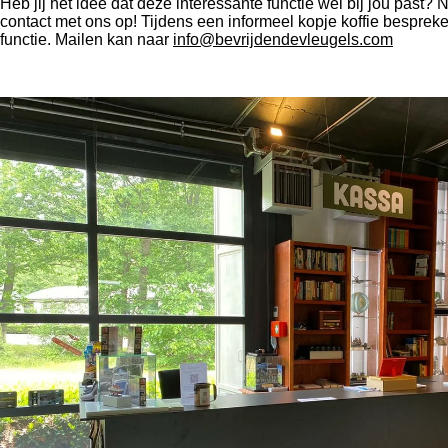
Heb jij het idee dat deze interessante functie wel bij jou past?
contact met ons op! Tijdens een informeel kopje koffie bespreke
functie. Mailen kan naar
info@bevrijdendevleugels.com