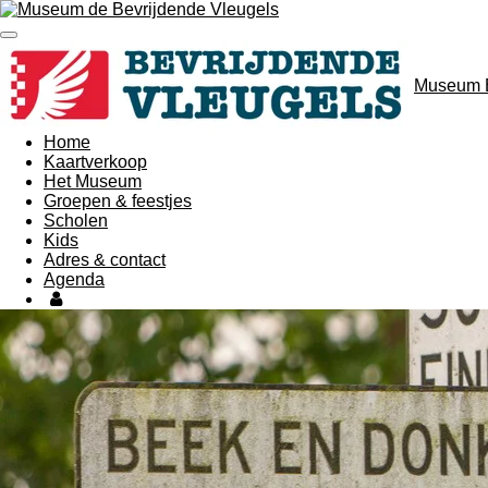
Ga
direct
naar
de
Museum B
hoofdinhoud
Home
Kaartverkoop
Het Museum
Groepen & feestjes
Scholen
Kids
Adres & contact
Agenda