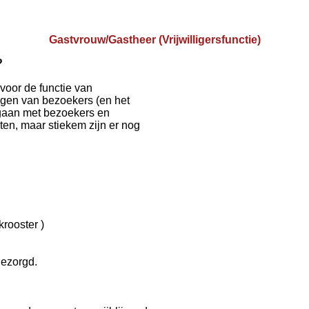
Gastvrouw/Gastheer (Vrijwilligersfunctie)
?
 voor de functie van
ngen van bezoekers (en het
aan met bezoekers en
sten, maar stiekem zijn er nog
rooster )
gezorgd.