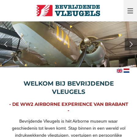
Ga
direct
naar
de
hoofdinhoud
WELKOM BIJ
BEVRIJDENDE
VLEUGELS
- DE WW2 AIRBORNE EXPERIENCE VAN BRABANT
-
Bevrijdende Vleugels is hét Airborne museum waar
geschiedenis tot leven komt. Stap binnen in een wereld vol
indrukwekkende vliegtuigen, voertuigen en persoonlijke