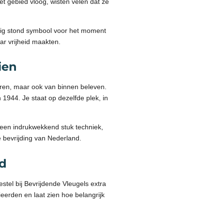
zet gebied vloog, wisten velen dat ze
uig stond symbool voor het moment
ar vrijheid maakten.
ien
ren, maar ook van binnen beleven.
1944. Je staat op dezelfde plek, in
 een indrukwekkend stuk techniek,
 bevrijding van Nederland.
id
stel bij Bevrijdende Vleugels extra
eerden en laat zien hoe belangrijk