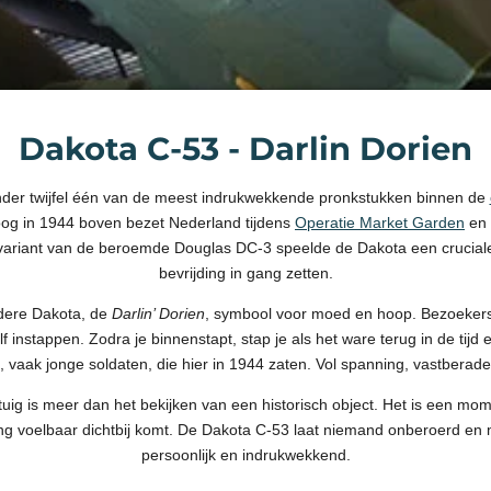
Dakota C-53 - Darlin Dorien
nder twijfel één van de meest indrukwekkende pronkstukken binnen de
vloog in 1944 boven bezet Nederland tijdens
Operatie Market Garden
en 
aire variant van de beroemde Douglas DC-3 speelde de Dakota een cruciale
bevrijding in gang zetten.
dere Dakota, de
Darlin’ Dorien
, symbool voor moed en hoop. Bezoekers 
 instappen. Zodra je binnenstapt, stap je als het ware terug in de tijd
, vaak jonge soldaten, die hier in 1944 zaten. Vol spanning, vastbera
tuig is meer dan het bekijken van een historisch object. Het is een mo
ing voelbaar dichtbij komt. De Dakota C-53 laat niemand onberoerd en 
persoonlijk en indrukwekkend.