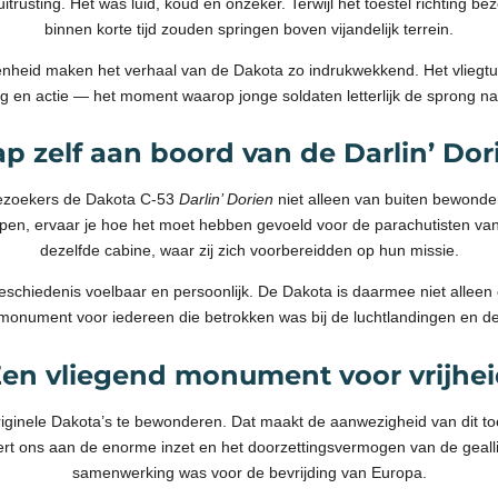
trusting. Het was luid, koud en onzeker. Terwijl het toestel richting be
binnen korte tijd zouden springen boven vijandelijk terrein.
enheid maken het verhaal van de Dakota zo indrukwekkend. Het vliegt
g en actie — het moment waarop jonge soldaten letterlijk de sprong na
ap zelf aan boord van de Darlin’ Dor
bezoekers de Dakota C-53
Darlin’ Dorien
niet alleen van buiten bewonde
appen, ervaar je hoe het moet hebben gevoeld voor de parachutisten van 
dezelfde cabine, waar zij zich voorbereidden op hun missie.
schiedenis voelbaar en persoonlijk. De Dakota is daarmee niet alleen
monument voor iedereen die betrokken was bij de luchtlandingen en de
en vliegend monument voor vrijhe
iginele Dakota’s te bewonderen. Dat maakt de aanwezigheid van dit toe
rt ons aan de enorme inzet en het doorzettingsvermogen van de gealli
samenwerking was voor de bevrijding van Europa.