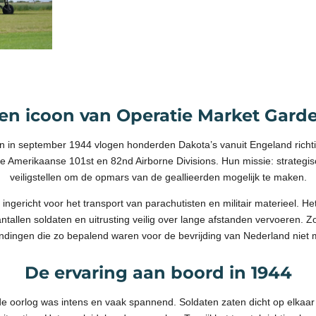
en icoon van Operatie Market Gard
n in september 1944 vlogen honderden Dakota’s vanuit Engeland richt
e Amerikaanse 101st en 82nd Airborne Divisions. Hun missie: strategis
veiligstellen om de opmars van de geallieerden mogelijk te maken.
ngericht voor het transport van parachutisten en militair materieel. He
tallen soldaten en uitrusting veilig over lange afstanden vervoeren. 
andingen die zo bepalend waren voor de bevrijding van Nederland niet m
De ervaring aan boord in 1944
 de oorlog was intens en vaak spannend. Soldaten zaten dicht op elkaa