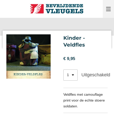
Ga
direct
naar
de
hoofdinhoud
Kinder -
Veldfles
€ 9,95
Uitgeschakeld
Veldfles met camouflage
print voor de echte stoere
soldaten.