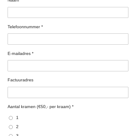
Naam *
Telefoonnummer *
E-mailadres *
Factuuradres
Aantal kramen (€50,- per kraam) *
1
2
3