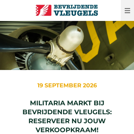
Ga
direct
naar
de
hoofdinhoud
19 SEPTEMBER 2026
MILITARIA MARKT BIJ
BEVRIJDENDE VLEUGELS:
RESERVEER NU JOUW
VERKOOPKRAAM!