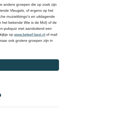
lle andere groepen die op zoek zijn
jdende Vleugels, of ergens op het
rische muziekbingo's en uitdagende
n het bekende Wie is de Mol) of de
ten-pubquiz met aansluitend een
kijkje op
www.beleef-best.nl
of mail
maar ook grotere groepen zijn in
D