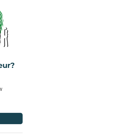
eur?
TW