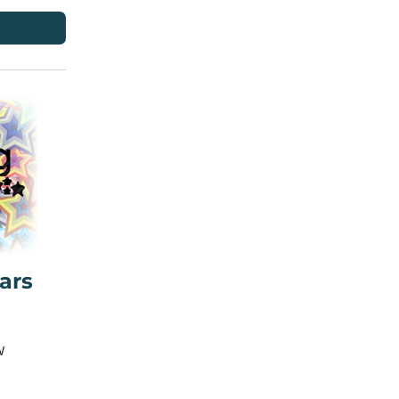
ars
W