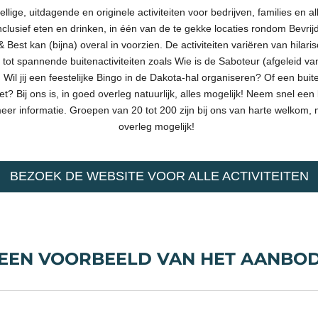
llige, uitdagende en originele activiteiten voor bedrijven, families en a
s inclusief eten en drinken, in één van de te gekke locaties rondom Bevri
& Best kan (bijna) overal in voorzien. De activiteiten variëren van hila
 tot spannende buitenactiviteiten zoals Wie is de Saboteur (afgeleid va
 Wil jij een feestelijke Bingo in de Dakota-hal organiseren? Of een bui
t? Bij ons is, in goed overleg natuurlijk, alles mogelijk! Neem snel een 
eer informatie. Groepen van 20 tot 200 zijn bij ons van harte welkom, 
overleg mogelijk!
BEZOEK DE WEBSITE VOOR ALLE ACTIVITEITEN
EEN VOORBEELD VAN HET AANBO