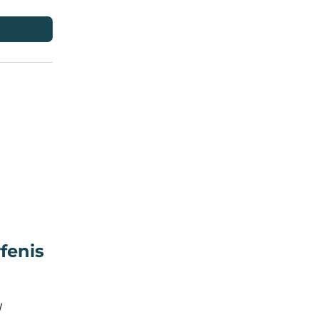
fenis
W