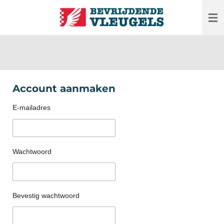
Ga
direct
naar
de
hoofdinhoud
Account aanmaken
E-mailadres
Wachtwoord
Bevestig wachtwoord