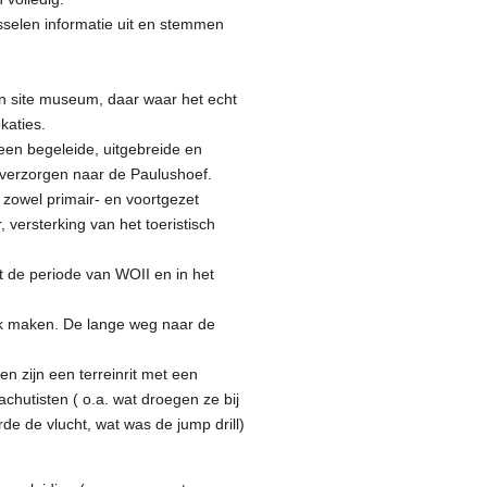
sselen informatie uit en stemmen
n site museum, daar waar het echt
katies.
 een begeleide, uitgebreide en
te verzorgen naar de Paulushoef.
r zowel primair- en voortgezet
versterking van het toeristisch
t de periode van WOII en in het
jk maken. De lange weg naar de
n zijn een terreinrit met een
chutisten ( o.a. wat droegen ze bij
de de vlucht, wat was de jump drill)