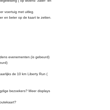
egeleiding ( op woens- zater- en
r voertuig met uitleg.
r en beter op de kaart te zetten.
tijdens evenementen.(is gebeurd)
eurd)
jaarlijks de 10 km Liberty Run (
ugdige bezoekers? Meer displays
routekaart?