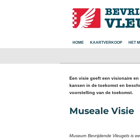
Ga
direct
naar
de
hoofdinhoud
HOME
KAARTVERKOOP
HET 
Een visie geeft een visionaire e
kansen in de toekomst en beschri
voorstelling van de toekomst.
Museale Visie
Museum Bevrijdende Vleugels is ee