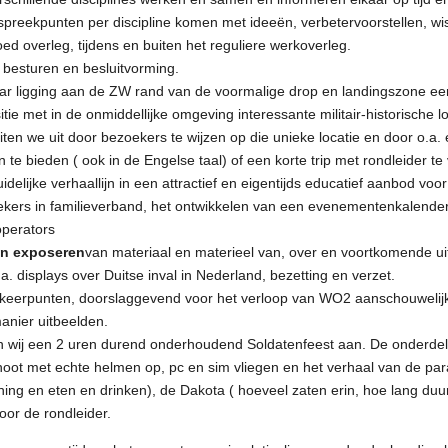
preekpunten per discipline komen met ideeën, verbetervoorstellen, wi
goed overleg, tijdens en buiten het reguliere werkoverleg.
 besturen en besluitvorming.
aar ligging aan de ZW rand van de voormalige drop en landingszone ee
ie met in de onmiddellijke omgeving interessante militair-historische lo
uiten we uit door bezoekers te wijzen op die unieke locatie en door o.a.
an te bieden ( ook in de Engelse taal) of een korte trip met rondleider 
delijke verhaallijn in een attractief en eigentijds educatief aanbod voo
kers in familieverband, het ontwikkelen van een evenementenkalender, 
operators
en exposeren
van materiaal en materieel van, over en voortkomende ui
. displays over Duitse inval in Nederland, bezetting en verzet.
e keerpunten, doorslaggevend voor het verloop van WO2 aanschouweli
anier uitbeelden.
en wij een 2 uren durend onderhoudend Soldatenfeest aan. De onderdele
oot met echte helmen op, pc en sim vliegen en het verhaal van de para
ing en eten en drinken), de Dakota ( hoeveel zaten erin, hoe lang duur
oor de rondleider.