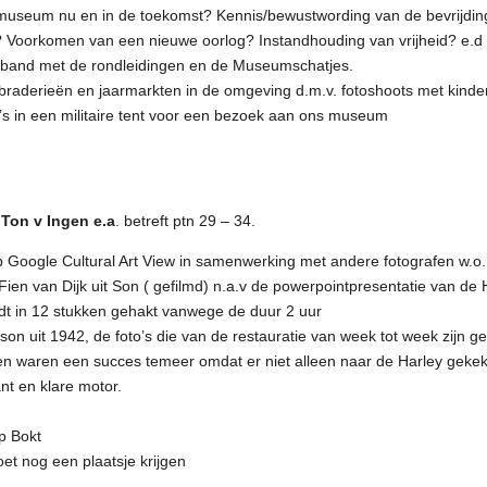
 museum nu en in de toekomst? Kennis/bewustwording van de bevrijdin
? Voorkomen van een nieuwe oorlog? Instandhouding van vrijheid? e.d
rband met de rondleidingen en de Museumschatjes.
aderieën en jaarmarkten in de omgeving d.m.v. fotoshoots met kinder
s in een militaire tent voor een bezoek aan ons museum
 Ton v Ingen e.a
. betreft ptn 29 – 34.
Google Cultural Art View in samenwerking met andere fotografen w.o. 
Fien van Dijk uit Son ( gefilmd) n.a.v de powerpointpresentatie van 
dt in 12 stukken gehakt vanwege de duur 2 uur
son uit 1942, de foto’s die van de restauratie van week tot week zijn 
en waren een succes temeer omdat er niet alleen naar de Harley geke
nt en klare motor.
p Bokt
oet nog een plaatsje krijgen