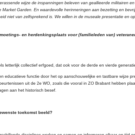
 verassende wijze de inspanningen beleven van geallieerde militairen e
ie Market Garden. En waardevolle herinneringen aan bezetting en bev
heid niet van zelfsprekend is. We willen in de museale presentatie en
tmoetings- en herdenkingsplaats voor (familieleden van) veterane
letterlijk collectief erfgoed, dat ook voor de derde en vierde generati
n educatieve functie door het op aanschouwelijke en tastbare wijze pr
beurtenissen uit de 2e WO, zoals die vooral in ZO Brabant hebben pl
agen aan het historisch besef.
gewenste toekomst beeld?
 verschillende disciplines werken en samen en informeren elkaar op tijd en