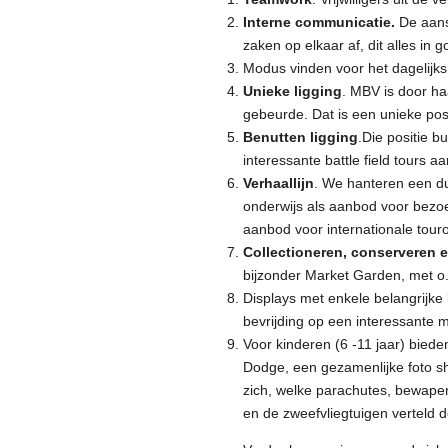
Interne communicatie.
De aans
zaken op elkaar af, dit alles in 
Modus vinden voor het dagelijks
Unieke ligging
. MBV is door h
gebeurde. Dat is een unieke posit
Benutten ligging
.Die positie b
interessante battle field tours a
Verhaallijn
. We hanteren een dui
onderwijs als aanbod voor bezoe
aanbod voor internationale tour
Collectioneren, conserveren 
bijzonder Market Garden, met o.a
Displays met enkele belangrijk
bevrijding op een interessante m
Voor kinderen (6 -11 jaar) bied
Dodge, een gezamenlijke foto sh
zich, welke parachutes, bewapen
en de zweefvliegtuigen verteld d