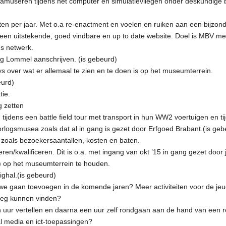
amuseren tijdens het computer en simulatievliegen onder deskundige b
per jaar. Met o.a re-enactment en voelen en ruiken aan een bijzonde
een uitstekende, goed vindbare en up to date website. Doel is MBV mee
s netwerk.
g Lommel aanschrijven. (is gebeurd)
s over wat er allemaal te zien en te doen is op het museumterrein.
eurd)
tie.
 zetten
tijdens een battle field tour met transport in hun WW2 voertuigen en 
logsmusea zoals dat al in gang is gezet door Erfgoed Brabant.(is geb
e zoals bezoekersaantallen, kosten en baten.
ren/kwalificeren. Dit is o.a. met ingang van okt ’15 in gang gezet door 
hv) op het museumterrein te houden.
ighal.(is gebeurd)
we gaan toevoegen in de komende jaren? Meer activiteiten voor de je
weg kunnen vinden?
 uur vertellen en daarna een uur zelf rondgaan aan de hand van een 
l media en ict-toepassingen?