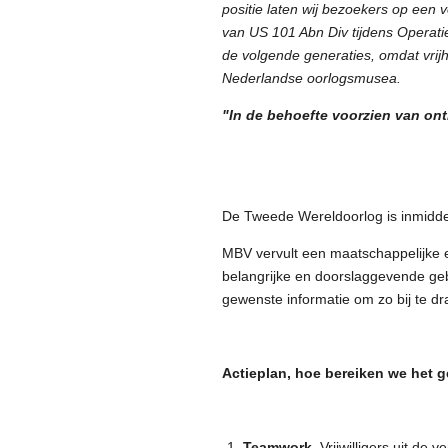
positie laten wij bezoekers op een
van US 101 Abn Div tijdens Operat
de volgende generaties, omdat vrij
Nederlandse oorlogsmusea.
"In de behoefte voorzien van on
De Tweede Wereldoorlog is inmiddels 
MBV vervult een maatschappelijke e
belangrijke en doorslaggevende ge
gewenste informatie om zo bij te dr
Actieplan, h
oe bereiken we het 
Teamwork
. Vrijwilligers uit de