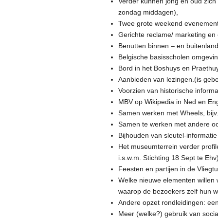
Verder kunnen jong en oud zich 
zondag middagen),
Twee grote weekend evenementen 
Gerichte reclame/ marketing en 
Benutten binnen – en buitenland
Belgische basisscholen omgevin
Bord in het Boshuys en Praethuy
Aanbieden van lezingen.(is geb
Voorzien van historische informa
MBV op Wikipedia in Ned en Eng
Samen werken met Wheels, bijv. 
Samen te werken met andere oor
Bijhouden van sleutel-informati
Het museumterrein verder profile
i.s.w.m. Stichting 18 Sept te E
Feesten en partijen in de Vliegtu
Welke nieuwe elementen willen 
waarop de bezoekers zelf hun 
Andere opzet rondleidingen: een
Meer (welke?) gebruik van socia